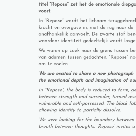
titel “Repose” zet het de emotionele diepg
voort.
In “Repose” wordt het lichaam teruggebrach
kracht en overgave in, met de rug naar de
onafhankelijk aanvoelt. De zwarte stof ben
waardoor identiteit gedeeltelijk wordt losg
We waren op zoek naar de grens tussen be
van ademen tussen gedachten. “Repose” nod
om te voelen.
We are excited to share a new photograph tha
the emotional depth and imagination of our 
In “Repose”, the body is reduced to form, ge
between strength and surrender, turned awa
vulnerable and self-possessed. The black fab
allowing identity to partially dissolve.
We were looking for the boundary between 
breath between thoughts. ‘Repose’ invites a 