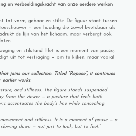
ang en verbeeldingskracht van onze eerdere werken
t tot vorm, gebaar en stilte. De figuur staat tussen
 toeschouwer — een houding die zowel kwetsbaar als
adrukt de lijn van het lichaam, maar verbergt ook,
elaten.
weging en stilstand. Het is een moment van pauze,
igt uit tot vertraging — om te kijken, maar vooral
t joins our collection. Titled “Repose”, it continues
earlier works.
sture, and stillness. The figure stands suspended
y from the viewer — a posture that feels both
ric accentuates the body’s line while concealing,
movement and stillness. It is a moment of pause — a
slowing down — not just to look, but to feel.”